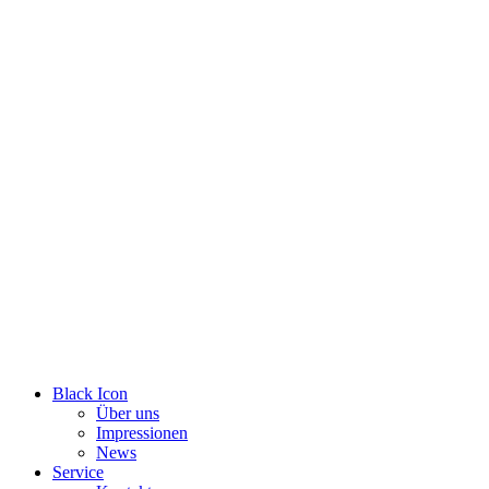
Zum
Inhalt
wechseln
Black Icon
Über uns
Impressionen
News
Service