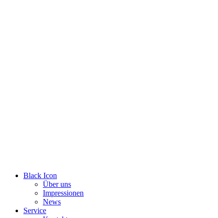
Zum
Inhalt
wechseln
Black Icon
Über uns
Impressionen
News
Service