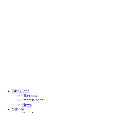
Zum
Inhalt
wechseln
Black Icon
Über uns
Impressionen
News
Service